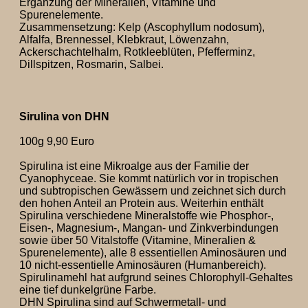
Ergänzung der Mineralien, Vitamine und
Spurenelemente.
Zusammensetzung: Kelp (Ascophyllum nodosum),
Alfalfa, Brennessel, Klebkraut, Löwenzahn,
Ackerschachtelhalm, Rotkleeblüten, Pfefferminz,
Dillspitzen, Rosmarin, Salbei.
Sirulina von DHN
100g 9,90 Euro
Spirulina ist eine Mikroalge aus der Familie der
Cyanophyceae. Sie kommt natürlich vor in tropischen
und subtropischen Gewässern und zeichnet sich durch
den hohen Anteil an Protein aus. Weiterhin enthält
Spirulina verschiedene Mineralstoffe wie Phosphor-,
Eisen-, Magnesium-, Mangan- und Zinkverbindungen
sowie über 50 Vitalstoffe (Vitamine, Mineralien &
Spurenelemente), alle 8 essentiellen Aminosäuren und
10 nicht-essentielle Aminosäuren (Humanbereich).
Spirulinamehl hat aufgrund seines Chlorophyll-Gehaltes
eine tief dunkelgrüne Farbe.
DHN Spirulina sind auf Schwermetall- und